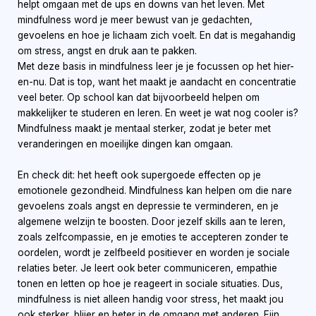
helpt omgaan met de ups en downs van het leven. Met
mindfulness word je meer bewust van je gedachten,
gevoelens en hoe je lichaam zich voelt. En dat is megahandig
om stress, angst en druk aan te pakken.
Met deze basis in mindfulness leer je je focussen op het hier-
en-nu. Dat is top, want het maakt je aandacht en concentratie
veel beter. Op school kan dat bijvoorbeeld helpen om
makkelijker te studeren en leren. En weet je wat nog cooler is?
Mindfulness maakt je mentaal sterker, zodat je beter met
veranderingen en moeilijke dingen kan omgaan.
En check dit: het heeft ook supergoede effecten op je
emotionele gezondheid. Mindfulness kan helpen om die nare
gevoelens zoals angst en depressie te verminderen, en je
algemene welzijn te boosten. Door jezelf skills aan te leren,
zoals zelfcompassie, en je emoties te accepteren zonder te
oordelen, wordt je zelfbeeld positiever en worden je sociale
relaties beter. Je leert ook beter communiceren, empathie
tonen en letten op hoe je reageert in sociale situaties. Dus,
mindfulness is niet alleen handig voor stress, het maakt jou
ook sterker, blijer en beter in de omgang met anderen. Fijn,