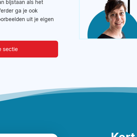
an bijstaan als het
Verder ga je ook
voorbeelden
uit je eigen
e sectie
Kort